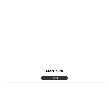
Martın Rb
S-011