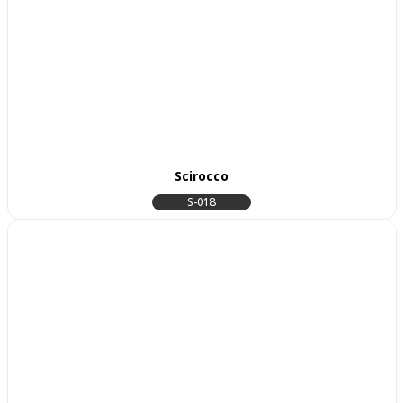
Scirocco
S-018