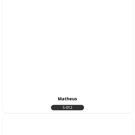
Matheus
S-012