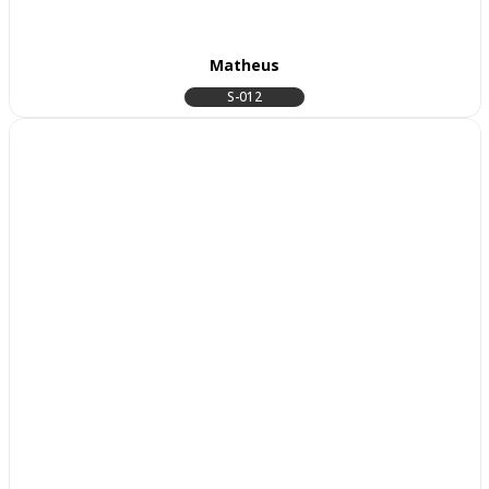
Matheus
S-012