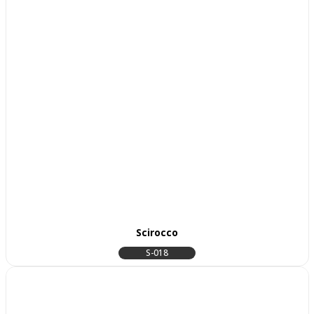
Scirocco
S-018