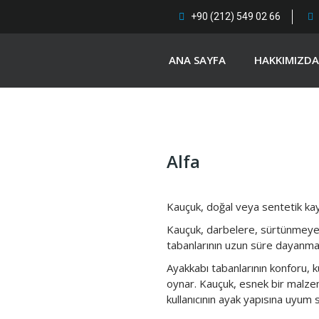
+90 (212) 549 02 66
ANA SAYFA
HAKKIMIZDA
Alfa
Kauçuk, doğal veya sentetik kay
Kauçuk, darbelere, sürtünmeye ve
tabanlarının uzun süre dayanması
Ayakkabı tabanlarının konforu, k
oynar. Kauçuk, esnek bir malzeme
kullanıcının ayak yapısına uyum s