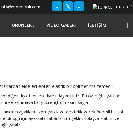
TÜRKÇE
info@mckaucuk.com
ÜRÜNLER
VIDEO GALERI
İLETIŞIM
naklardan elde edilebilen elastik bir polimer malzemedir.
 diğer dış etkenlere karşı dayanıklıdır. Bu özelliği, ayakkabı
nı ve aşınmaya karşı dirençli olmasını sağlar.
ullanıcının ayaklarını koruyarak ve destekleyerek önemli bir rol
 olduğu için ayakkabı tabanlarının şeklini kolayca alabilir ve
ağlayabilir.