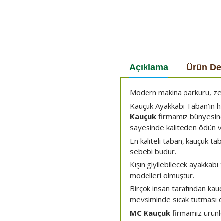
Açıklama
Ürün De
Modern makina parkuru, zengi
Kauçuk Ayakkabı Taban'ın h
Kauçuk
firmamız bünyesind
sayesinde kaliteden ödün 
En kaliteli taban, kauçuk t
sebebi budur.
Kışın giyilebilecek ayakkabı 
modelleri olmuştur.
Birçok insan tarafından kau
mevsiminde sıcak tutması da
MC Kauçuk
firmamız ürünl